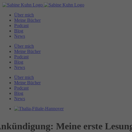
Zum
Inhalt
Über mich
springen
Meine Bücher
Podcast
Blog
News
Über mich
Meine Bücher
Podcast
Blog
News
Über mich
Meine Bücher
Podcast
Blog
News
Zeige
grösseres
Bild
nkündigung: Meine erste Lesun