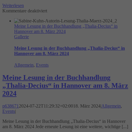
Weiterlesen
für
Kommentare deaktiviert
Volles
Haus
Meine Lesung in der Buchhandlung „Thalia-Decius“ in
bei
Hannover am 8. März 2024
der
Gallerie
Lesung
in
Eva’s
Meine Lesung in der Buchhandlung „Thalia-Decius“ in
Kitchen
Hannover am 8. März 2024
Allgemein
,
Events
Meine Lesung in der Buchhandlung
„Thalia-Decius“ in Hannover am 8. März
2024
p638671
2024-07-22T11:29:32+02:00
18. März 2024
|
Allgemein
,
Events
|
Meine Lesung in der Buchhandlung „Thalia-Decius“ in Hannover
am 8. März 2024 Jede erneute Lesung ist eine weitere, wichtige [...]