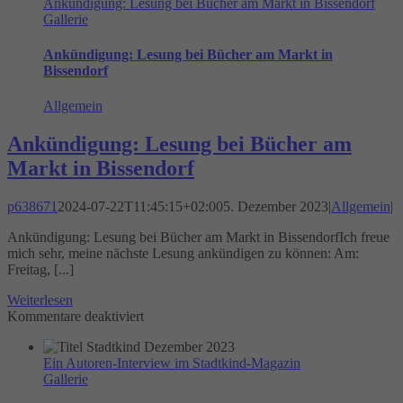
Ankündigung: Lesung bei Bücher am Markt in Bissendorf
Buchhandlung
Gallerie
„Bücher
am
Markt“
Ankündigung: Lesung bei Bücher am Markt in
am
Bissendorf
19.
Januar
Allgemein
2024
Ankündigung: Lesung bei Bücher am
Markt in Bissendorf
p638671
2024-07-22T11:45:15+02:00
5. Dezember 2023
|
Allgemein
|
Ankündigung: Lesung bei Bücher am Markt in BissendorfIch freue
mich sehr, meine nächste Lesung ankündigen zu können: Am:
Freitag, [...]
Weiterlesen
für
Kommentare deaktiviert
Ankündigung:
Lesung
Ein Autoren-Interview im Stadtkind-Magazin
bei
Gallerie
Bücher
am