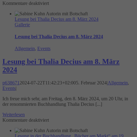
für
Kommentare deaktiviert
Ein
Interview
Lesung bei Thalia Decius am 8. März 2024
im
Gallerie
Buchland-
Magazin
zu
Lesung bei Thalia Decius am 8. März 2024
meinem
neuesten
Allgemein
,
Events
Buch
Lesung bei Thalia Decius am 8. März
2024
p638671
2024-07-22T11:42:23+02:00
5. Februar 2024
|
Allgemein
,
Events
|
Ich freue mich sehr, am Freitag, den 8. März 2024, um 20 Uhr, in
der renommierten Buchhandlung Thalia Decius [...]
Weiterlesen
für
Kommentare deaktiviert
Lesung
bei
Lesung in der Buchhandlung „Bücher am Markt“ am 19.
Thalia