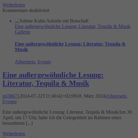
Weiterlesen
für
Kommentare deaktiviert
Meine
Lesung
Eine außergewöhnliche Lesung: Literatur, Tequila & Musik
in
Gallerie
der
Buchhandlung
„Thalia-
Eine außergewöhnliche Lesung: Literatur, Tequila &
Decius“
Musik
in
Hannover
Allgemein
,
Events
am
8.
Eine außergewöhnliche Lesung:
März
Literatur, Tequila & Musik
2024
p638671
2024-07-22T11:40:42+02:00
18. März 2024
|
Allgemein
,
Events
|
Eine außergewöhnliche Lesung: Literatur, Tequila & MusikAm 30.
April, um 17 Uhr, habe ich die Gelegenheit im Rahmen eines
besonderen [...]
Weiterlesen