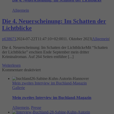
Die 4. Neuerscheinung: Im Schatten der Lichtblicke
Allgemein
Die 4. Neuerscheinung: Im Schatten der
Lichtblicke
p638671
2024-07-22T11:47:10+02:00
11. Oktober 2023
|
Allgemein
|
Die 4. Neuerscheinung: Im Schatten der LichtblickeMit “Schatten
der Lichtblicke” erschien Ende September mein dritter
Kriminalroman. Auf 264 Seiten entführe [...]
Weiterlesen
für
Kommentare deaktiviert
Die
4.
Mein zweites Interview im Buchland-Magazin
Neuerscheinung:
Gallerie
Im
Schatten
der
Mein zweites Interview im Buchland-Magazin
Lichtblicke
Allgemein
,
Presse