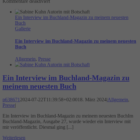
für
Kommentare deaktiviert
Eine
außergewöhnliche
Ein Interview im Buchland-Magazin zu meinem neuesten
Lesung:
Buch
Literatur,
Gallerie
Tequila
&
Musik
Ein Interview im Buchland-Magazin zu meinem neuesten
Buch
Allgemein
,
Presse
Ein Interview im Buchland-Magazin zu
meinem neuesten Buch
p638671
2024-07-22T11:39:58+02:00
18. März 2024
|
Allgemein
,
Presse
|
Ein Interview im Buchland-Magazin zu meinem neuesten BuchIm
Buchland-Magazin, Ausgabe 27, wurde wieder ein Interview mit
mir veröffentlicht. Diesmal ging [...]
Weiterlesen