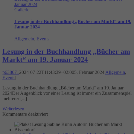
Januar 2024
Decius
Gallerie
am
8.
März
Lesung in der Buchhandlung „Bücher am Markt“ am 19.
2024
Januar 2024
Allgemein
,
Events
Lesung in der Buchhandlung „Bücher am
Markt“ am 19. Januar 2024
p638671
2024-07-22T11:43:39+02:00
5. Februar 2024
|
Allgemein
,
Events
|
Lesung in der Buchhandlung „Bücher am Markt“ am 19. Januar
2024Der Augenblick vor einer Lesung ist immer ein Zusammenspiel
mehrerer [...]
Weiterlesen
für
Kommentare deaktiviert
Lesung
in
der