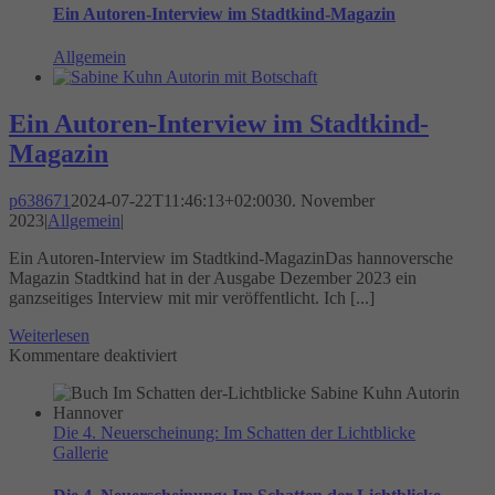
Markt
Ein Autoren-Interview im Stadtkind-Magazin
in
Bissendorf
Allgemein
Ein Autoren-Interview im Stadtkind-
Magazin
p638671
2024-07-22T11:46:13+02:00
30. November
2023
|
Allgemein
|
Ein Autoren-Interview im Stadtkind-MagazinDas hannoversche
Magazin Stadtkind hat in der Ausgabe Dezember 2023 ein
ganzseitiges Interview mit mir veröffentlicht. Ich [...]
Weiterlesen
für
Kommentare deaktiviert
Ein
Autoren-
Interview
Die 4. Neuerscheinung: Im Schatten der Lichtblicke
im
Gallerie
Stadtkind-
Magazin